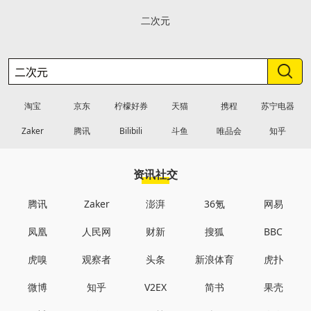
二次元
淘宝
京东
柠檬好券
天猫
携程
苏宁电器
Zaker
腾讯
Bilibili
斗鱼
唯品会
知乎
资讯社交
腾讯
Zaker
澎湃
36氪
网易
凤凰
人民网
财新
搜狐
BBC
虎嗅
观察者
头条
新浪体育
虎扑
微博
知乎
V2EX
简书
果壳