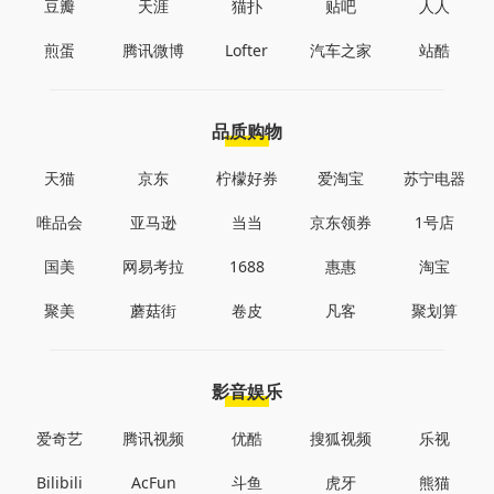
豆瓣
天涯
猫扑
贴吧
人人
煎蛋
腾讯微博
Lofter
汽车之家
站酷
品质购物
天猫
京东
柠檬好券
爱淘宝
苏宁电器
唯品会
亚马逊
当当
京东领券
1号店
国美
网易考拉
1688
惠惠
淘宝
聚美
蘑菇街
卷皮
凡客
聚划算
影音娱乐
爱奇艺
腾讯视频
优酷
搜狐视频
乐视
Bilibili
AcFun
斗鱼
虎牙
熊猫